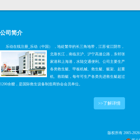
公司简介
乐动在线注册_乐动（中国） ，地处繁华的长三角地带，江苏省江阴市，
北靠长江，南临京沪、沪宁高速公路，东邻张
家港和上海港，水陆交通便利。公司主要生产
各类救生艇、甲板机械、救生艇、艇架、起重
机、救助艇，每年可生产各类先进救生艇超过
1200余艘，是国际救生设备制造商协会会员单位。
>>了解详情
版权所有 2005-