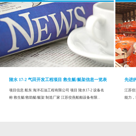
陵水 17-2 气田开发工程项目 救生艇/艇架信息一览表
先进
项目信息 船东 海洋石油工程有限公司 项目 陵水17-2 设备名
江苏佼
称 救生艇/救助艇/艇架 制造厂家 江苏佼燕船舶设备有限
...
能力，