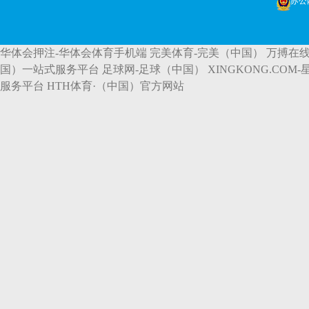
苏公网
华体会押注-华体会体育手机端
完美体育-完美（中国）
万搏在线
国）一站式服务平台
足球网-足球（中国）
XINGKONG.COM
服务平台
HTH体育·（中国）官方网站