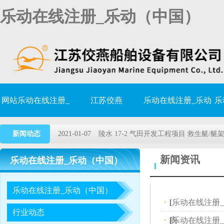
乐动在线注册_乐动（中国）
网站乐动在线注册_
江苏佼燕
乐动在线注册_乐动
乐
乐动（中国）
（中国）
新闻动态
2021-01-07
陵水 17-2 气田开发工程项目 救生艇/
2020-08-15
培 训 通 知
新闻资讯
乐动在线注册_乐动（中国）
2020-03-02
江苏佼燕高速救助艇艇架取得EC证书
乐动在线注册_乐动（中国）
2019-11-15
DNV • GL与佼燕签署remote survey
[
乐动在线注册
·
2018-05-26
2018年第1期救生艇/吊艇架服务培训
行业动态
表
[
乐动在线注册
·