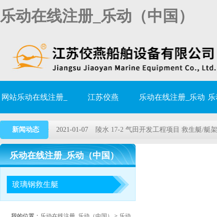
乐动在线注册_乐动（中国）
网站乐动在线注册_
江苏佼燕
乐动在线注册_乐动
乐
乐动（中国）
（中国）
新闻动态
2021-01-07
陵水 17-2 气田开发工程项目 救生艇/
2020-08-15
培 训 通 知
乐动在线注册_乐动（中国）
2020-03-02
江苏佼燕高速救助艇艇架取得EC证书
玻璃钢救生艇
2019-11-15
DNV • GL与佼燕签署remote survey
2018-05-26
2018年第1期救生艇/吊艇架服务培训
我的位置：
乐动在线注册_乐动（中国）
>
乐动