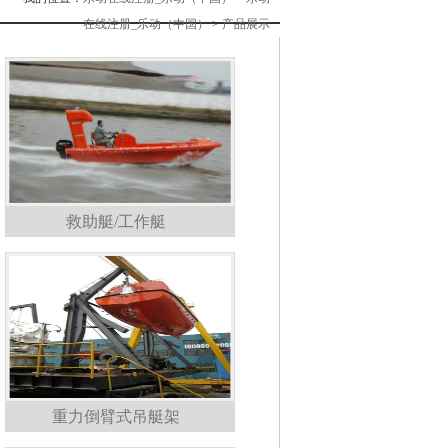
在线注册_乐动（中国）
>
产品展示
救助艇/工作艇
重力倒臂式吊艇架