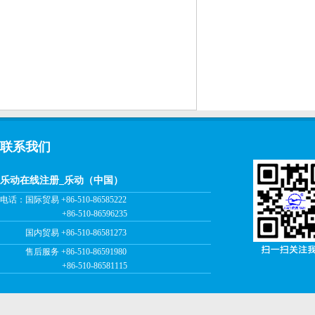
联系我们
乐动在线注册_乐动（中国）
电话：国际贸易 +86-510-86585222
+86-510-86596235
国内贸易 +86-510-86581273
售后服务 +86-510-86591980
+86-510-86581115