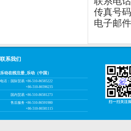
联系电话：+8
传真号码：+
电子邮件：em
联系我们
乐动在线注册_乐动（中国）
电话：国际贸易 +86-510-86585222
+86-510-86596235
国内贸易 +86-510-86581273
售后服务 +86-510-86591980
+86-510-86581115