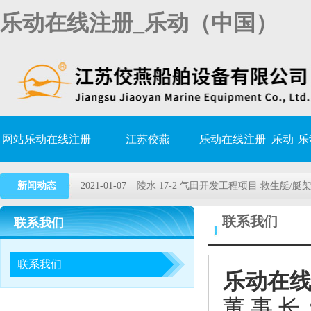
乐动在线注册_乐动（中国）
网站乐动在线注册_
江苏佼燕
乐动在线注册_乐动
乐
乐动（中国）
（中国）
新闻动态
2021-01-07
陵水 17-2 气田开发工程项目 救生艇/
2020-08-15
培 训 通 知
联系我们
联系我们
2020-03-02
江苏佼燕高速救助艇艇架取得EC证书
联系我们
2019-11-15
DNV • GL与佼燕签署remote survey
乐动在线
2018-05-26
2018年第1期救生艇/吊艇架服务培训
董 事 