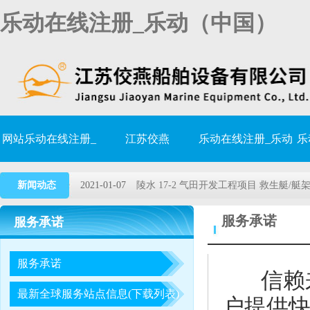
乐动在线注册_乐动（中国）
网站乐动在线注册_
江苏佼燕
乐动在线注册_乐动
乐
乐动（中国）
（中国）
新闻动态
2021-01-07
陵水 17-2 气田开发工程项目 救生艇/
2020-08-15
培 训 通 知
服务承诺
服务承诺
2020-03-02
江苏佼燕高速救助艇艇架取得EC证书
服务承诺
2019-11-15
DNV • GL与佼燕签署remote survey
信赖来
2018-05-26
2018年第1期救生艇/吊艇架服务培训
最新全球服务站点信息(下载列表)
户提供