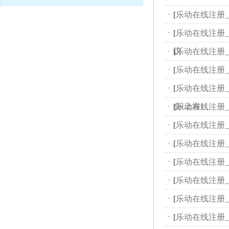
[
乐动在线注册
·
[
乐动在线注册
·
议
[
乐动在线注册
·
[
乐动在线注册
·
[
乐动在线注册
·
会(上海)
[
乐动在线注册
·
[
乐动在线注册
·
[
乐动在线注册
·
[
乐动在线注册
·
[
乐动在线注册
·
[
乐动在线注册
·
[
乐动在线注册
·