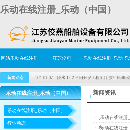
乐动在线注册_乐动（中国）
网站乐动在线注册_
江苏佼燕
乐动在线注册_乐动
乐
乐动（中国）
（中国）
新闻动态
2021-01-07
陵水 17-2 气田开发工程项目 救生艇/
2020-08-15
培 训 通 知
新闻资讯
乐动在线注册_乐动（中国）
2020-03-02
江苏佼燕高速救助艇艇架取得EC证书
乐动在线注册_乐动（中国）
2019-11-15
DNV • GL与佼燕签署remote survey
[
乐动在线注册
·
2018-05-26
2018年第1期救生艇/吊艇架服务培训
行业动态
表
[
乐动在线注册
·