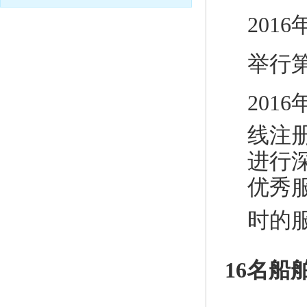
2016
举行
2016
线注册
进行
优秀服
时的服
16
名船