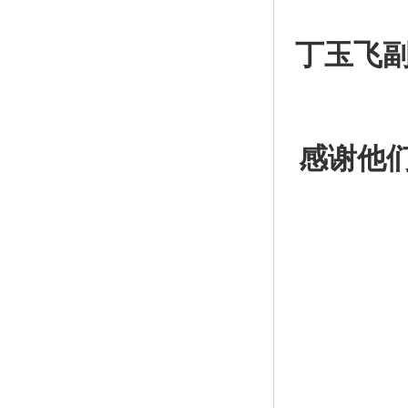
丁玉飞
感谢他