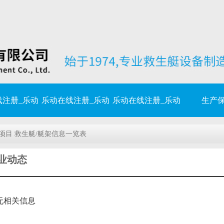
线注册_乐动
乐动在线注册_乐动
乐动在线注册_乐动
生产
中国）
（中国）
（中国）
工程项目 救生艇/艇架信息一览表
业动态
取得EC证书
mote survey检验服务授权协议
无相关信息
吊艇架服务培训