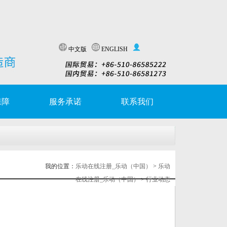
中文版
ENGLISH
保障
服务承诺
联系我们
我的位置：
乐动在线注册_乐动（中国）
>
乐动
在线注册_乐动（中国）
>
行业动态