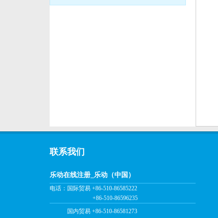
联系我们
乐动在线注册_乐动（中国）
电话：国际贸易 +86-510-86585222
+86-510-86596235
国内贸易 +86-510-86581273