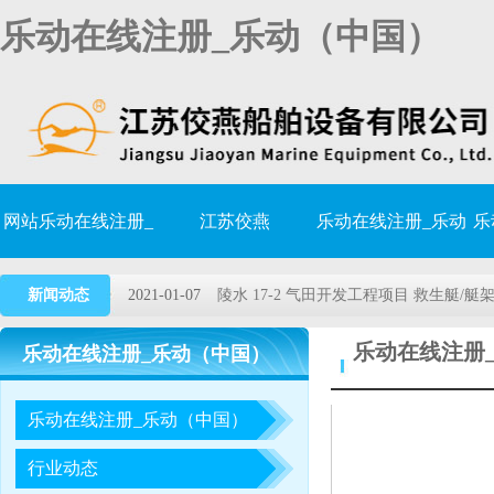
乐动在线注册_乐动（中国）
网站乐动在线注册_
江苏佼燕
乐动在线注册_乐动
乐
乐动（中国）
（中国）
新闻动态
2021-01-07
陵水 17-2 气田开发工程项目 救生艇/
2020-08-15
培 训 通 知
乐动在线注册
乐动在线注册_乐动（中国）
2020-03-02
江苏佼燕高速救助艇艇架取得EC证书
乐动在线注册_乐动（中国）
2019-11-15
DNV • GL与佼燕签署remote survey
2018-05-26
2018年第1期救生艇/吊艇架服务培训
行业动态