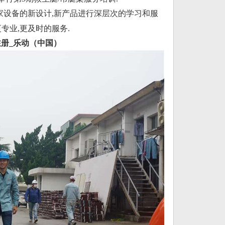
厂家设备的新设计,新产品进行深层次的学习和服
专业,更及时的服务.
册_乐动（中国）