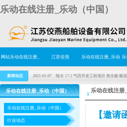
乐动在线注册_乐动（中国）
网站乐动在线注册_
江苏佼燕
乐动在线注册_乐动
乐
乐动（中国）
（中国）
新闻动态
2021-01-07
陵水 17-2 气田开发工程项目 救生艇/
2020-08-15
培 训 通 知
乐动在线注册
乐动在线注册_乐动（中国）
2020-03-02
江苏佼燕高速救助艇艇架取得EC证书
乐动在线注册_乐动（中国）
2019-11-15
DNV • GL与佼燕签署remote survey
【邀请函
2018-05-26
2018年第1期救生艇/吊艇架服务培训
行业动态