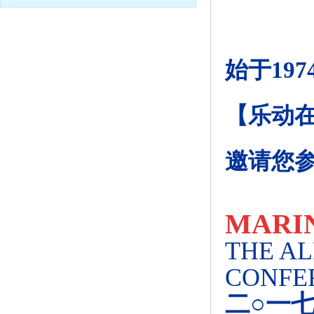
始于19
【乐动在
邀请您参
MARI
THE AL
CONFE
二○一