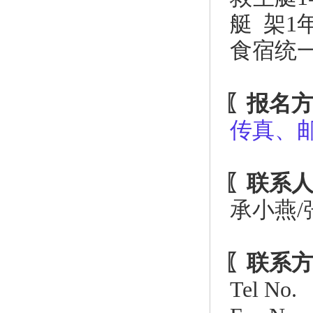
艇
架1
食宿统
〖报名
传真、邮
〖联系
承小燕
/
〖联系
Tel No. 