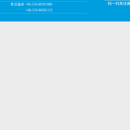
售后服务 +86-510-86591980
+86-510-86581115