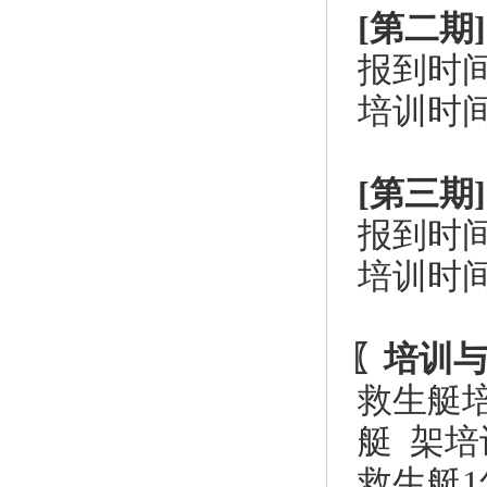
[
第二期
]
报到时
培训时
[
第三期
]
报到时
培训时
〖培训
救生艇培
艇
架培
救生艇
1