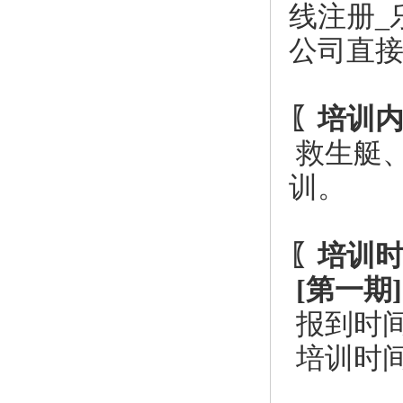
线注册_
公司直
〖培训
救生艇
训。
〖培训
[
第一期
]
报到时
培训时