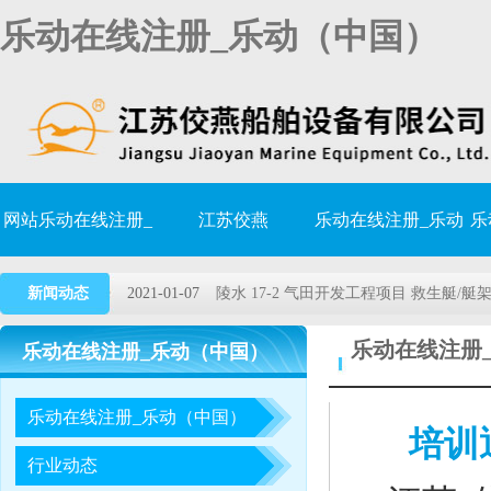
乐动在线注册_乐动（中国）
网站乐动在线注册_
江苏佼燕
乐动在线注册_乐动
乐
乐动（中国）
（中国）
新闻动态
2021-01-07
陵水 17-2 气田开发工程项目 救生艇/
2020-08-15
培 训 通 知
乐动在线注册
乐动在线注册_乐动（中国）
2020-03-02
江苏佼燕高速救助艇艇架取得EC证书
乐动在线注册_乐动（中国）
2019-11-15
DNV • GL与佼燕签署remote survey
培训
2018-05-26
2018年第1期救生艇/吊艇架服务培训
行业动态