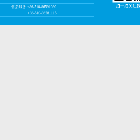
售后服务 +86-510-86591980
+86-510-86581115