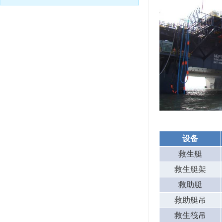
设备
救生艇
救生艇架
救助艇
救助艇吊
救生筏吊