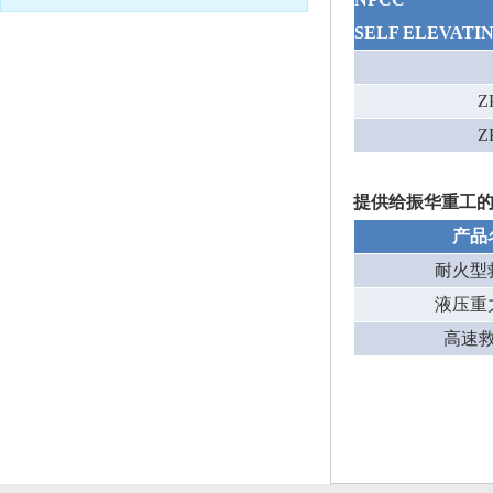
SELF ELEVATIN
Z
Z
提供给振华重工
产品
耐火型
液压重
高速