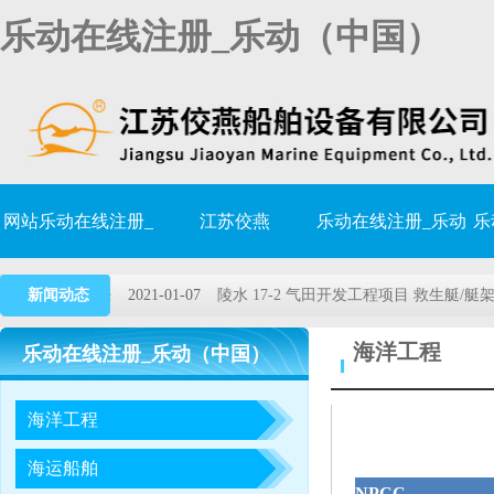
乐动在线注册_乐动（中国）
网站乐动在线注册_
江苏佼燕
乐动在线注册_乐动
乐
乐动（中国）
（中国）
新闻动态
2021-01-07
陵水 17-2 气田开发工程项目 救生艇/
2020-08-15
培 训 通 知
海洋工程
乐动在线注册_乐动（中国）
2020-03-02
江苏佼燕高速救助艇艇架取得EC证书
海洋工程
2019-11-15
DNV • GL与佼燕签署remote survey
2018-05-26
2018年第1期救生艇/吊艇架服务培训
海运船舶
NPCC