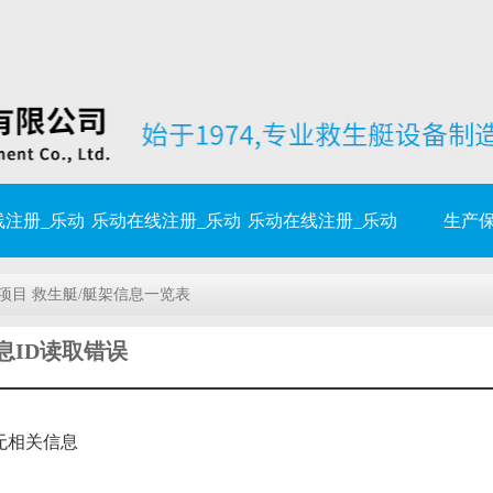
线注册_乐动
乐动在线注册_乐动
乐动在线注册_乐动
生产
中国）
（中国）
（中国）
工程项目 救生艇/艇架信息一览表
息ID读取错误
取得EC证书
mote survey检验服务授权协议
无相关信息
吊艇架服务培训