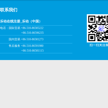
联系我们
乐动在线注册_乐动（中国）
电话：国际贸易 +86-510-86585222
+86-510-86596235
国内贸易 +86-510-86581273
售后服务 +86-510-86591980
+86-510-86581115