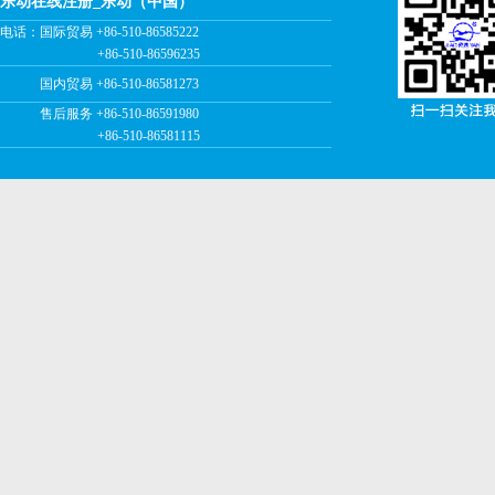
乐动在线注册_乐动（中国）
电话：国际贸易 +86-510-86585222
+86-510-86596235
国内贸易 +86-510-86581273
售后服务 +86-510-86591980
+86-510-86581115