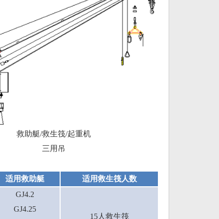
救助艇/救生筏/起重机
三用吊
适用救助艇
适用救生筏人数
GJ4.2
GJ4.25
15
人救生筏