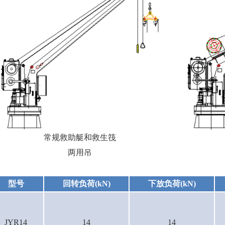
常规救助艇和救生筏
两用吊
型号
回转负荷(kN)
下放负荷
(kN)
JYR14
14
14