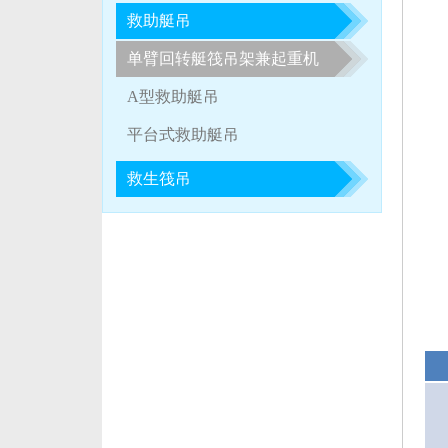
救助艇吊
单臂回转艇筏吊架兼起重机
A型救助艇吊
平台式救助艇吊
救生筏吊