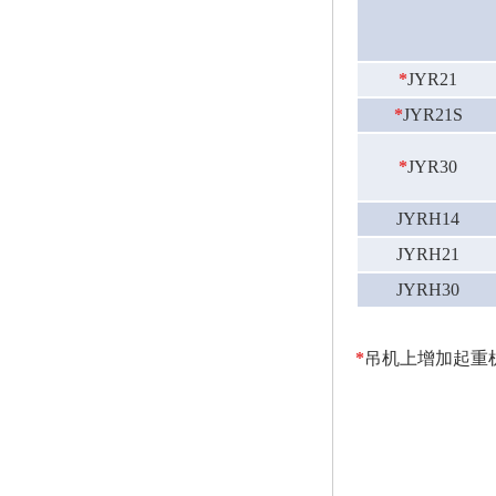
*
JYR21
*
JYR21S
*
JYR30
JYRH14
JYRH21
JYRH30
*
吊机上增加起重