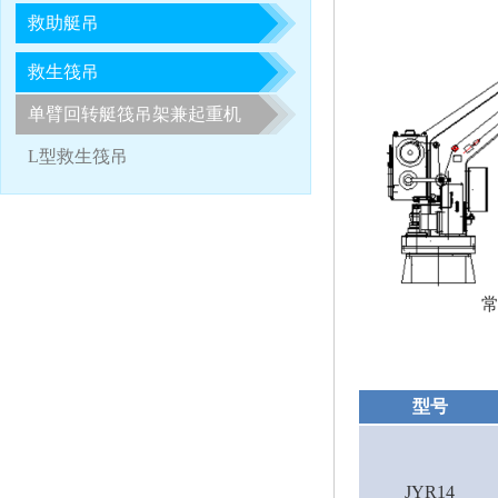
救助艇吊
救生筏吊
单臂回转艇筏吊架兼起重机
L型救生筏吊
型号
JYR14