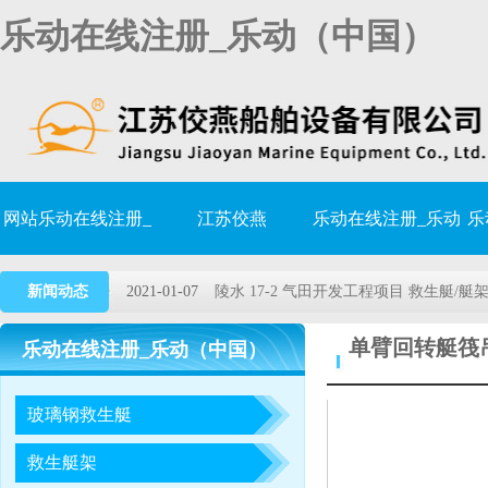
乐动在线注册_乐动（中国）
网站乐动在线注册_
江苏佼燕
乐动在线注册_乐动
乐
乐动（中国）
（中国）
新闻动态
2021-01-07
陵水 17-2 气田开发工程项目 救生艇/
2020-08-15
培 训 通 知
单臂回转艇筏
乐动在线注册_乐动（中国）
2020-03-02
江苏佼燕高速救助艇艇架取得EC证书
玻璃钢救生艇
2019-11-15
DNV • GL与佼燕签署remote survey
2018-05-26
2018年第1期救生艇/吊艇架服务培训
救生艇架