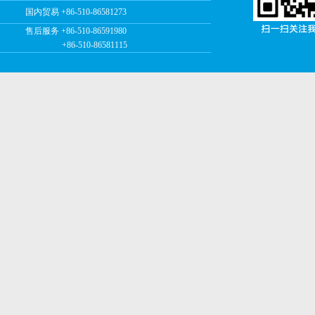
国内贸易 +86-510-86581273
售后服务 +86-510-86591980
+86-510-86581115