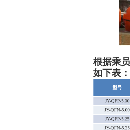
根据乘员
如下表
型号
JY-QFP-5.00
JY-QFN-5.00
JY-QFP-5.25
JY-QFN-5.25