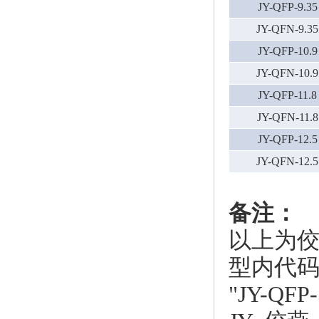
JY-QFP-9.35
JY-QFN-9.35
JY-QFP-10.9
JY-QFN-10.9
JY-QFP-11.8
JY-QFN-11.8
JY-QFP-12.5
JY-QFN-12.5
备注：
以上为
型内代
"JY-QFP-