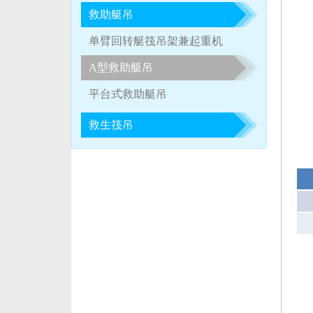
救助艇吊
单臂回转艇筏吊架兼起重机
A型救助艇吊
平台式救助艇吊
救生筏吊