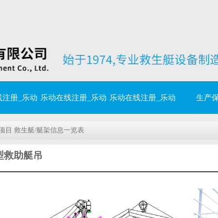
线注册_乐动
乐动在线注册_乐动
乐动在线注册_乐动
生产
中国）
（中国）
（中国）
工程项目 救生艇/艇架信息一览表
型救助艇吊
取得EC证书
mote survey检验服务授权协议
吊艇架服务培训