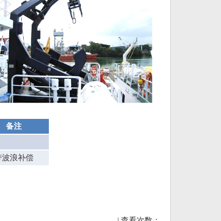
备注
带波浪补偿
| 查看次数：