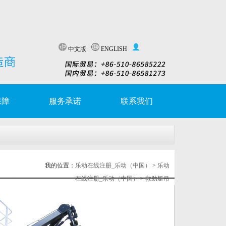
中文版
ENGLISH
保障
服务承诺
联系我们
我的位置：
乐动在线注册_乐动（中国）
>
乐动
在线注册_乐动（中国）
>
救助艇吊