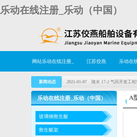
乐动在线注册_乐动（中国）
网站乐动在线注册_
江苏佼燕
乐动在
乐动（中国）
（
新闻动态
2021-01-07
陵水 17-2 气田开发
2020-08-15
培 训 通 知
A
乐动在线注册_乐动（中国）
2020-03-02
江苏佼燕高速救助艇艇架
玻璃钢救生艇
2019-11-15
DNV • GL与佼燕签署re
2018-05-26
2018年第1期救生艇/
救生艇架