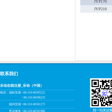
JYP170
JYP210
联系我们
乐动在线注册_乐动（中国）
电话：国际贸易 +86-510-86585222
+86-510-86596235
国内贸易 +86-510-86581273
售后服务 +86-510-86591980